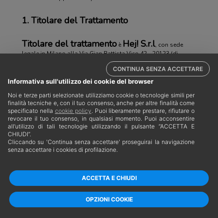
1. Titolare del Trattamento
Titolare del trattamento
Hej! S.r.l
è
, con sede
legale in Milano alla Via Gian Battista Vico 42 - 20123 (di
HEJ
seguito anche solo “
”).
CONTINUA SENZA ACCETTARE
Informativa sull'utilizzo dei cookie del browser
2. Contatti
Noi e terze parti selezionate utilizziamo cookie o tecnologie simili per
finalità tecniche e, con il tuo consenso, anche per altre finalità come
Per ogni questione riguardante i trattamenti dei dati personali
specificato nella
cookie policy
. Puoi liberamente prestare, rifiutare o
operati da HEJ, è possibile contattare i seguenti indirizzi e-mail:
revocare il tuo consenso, in qualsiasi momento. Puoi acconsentire
all’utilizzo di tali tecnologie utilizzando il pulsante “ACCETTA E
CHIUDI”.
Titolare trattamento:
privacy@hej.ai
Cliccando su 'Continua senza accettare' proseguirai la navigazione
senza accettare i cookies di profilazione.
Responsabile per la protezione dei dati (DPO) :
dpo@mondadori.it
ACCETTA E CHIUDI
3. I nostri principi.
Partner tecnico e media AdKaora - CF E P.IVA 08105480969
Via Gian Battista Vico, 42 CAP 20123, Milano(MI)
OPZIONI COOKIE
Privacy Policy -
Cookie Policy -
Personalizza tracciamento
HEJ si impegna a rispettare la privacy delle persone fisiche con
cui interagisce. La privacy, la sicurezza e il rispetto delle leggi