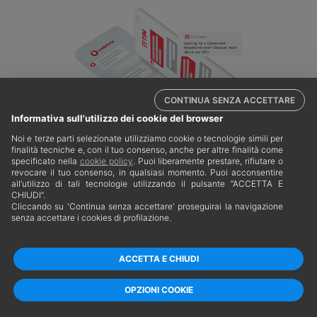
CONTINUA SENZA ACCETTARE
Informativa sull'utilizzo dei cookie del browser
Noi e terze parti selezionate utilizziamo cookie o tecnologie simili per
finalità tecniche e, con il tuo consenso, anche per altre finalità come
specificato nella
cookie policy
. Puoi liberamente prestare, rifiutare o
revocare il tuo consenso, in qualsiasi momento. Puoi acconsentire
all’utilizzo di tali tecnologie utilizzando il pulsante “ACCETTA E
CHIUDI”.
Cliccando su 'Continua senza accettare' proseguirai la navigazione
senza accettare i cookies di profilazione.
ACCETTA E CHIUDI
Partner tecnico e media AdKaora - CF E P.IVA 08105480969
Via Gian Battista Vico, 42 CAP 20123, Milano(MI)
OPZIONI COOKIE
Privacy Policy -
Cookie Policy -
Personalizza tracciamento